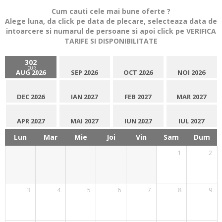
Cum cauti cele mai bune oferte ?
Alege luna, da click pe data de plecare, selecteaza data de
intoarcere si numarul de persoane si apoi click pe VERIFICA
TARIFE SI DISPONIBILITATE
302
EUR
AUG 2026
SEP 2026
OCT 2026
NOI 2026
DEC 2026
IAN 2027
FEB 2027
MAR 2027
APR 2027
MAI 2027
IUN 2027
IUL 2027
Lun
Mar
Mie
Joi
Vin
Sam
Dum
1
2
3
4
5
6
7
8
9