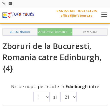
0742 220 643
0723 573 225
Tog
office@jinfotours.ro
nav
Bucuresti, Romania - Edinburgh,
Rute zboruri
Rezervare
Zboruri de la Bucuresti,
Romania catre Edinburgh,
{4}
Nr. de nopti petrecute in
Edinburgh
intre
si