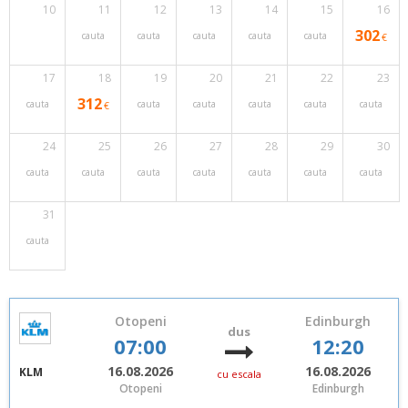
10
11
12
13
14
15
16
302
cauta
cauta
cauta
cauta
cauta
€
17
18
19
20
21
22
23
312
cauta
cauta
cauta
cauta
cauta
cauta
€
24
25
26
27
28
29
30
cauta
cauta
cauta
cauta
cauta
cauta
cauta
31
cauta
Otopeni
Edinburgh
dus
07:00
12:20
16.08.2026
16.08.2026
KLM
cu escala
Otopeni
Edinburgh