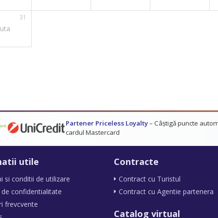
31
uta
Partener Priceless Loyalty
– Câștigă puncte autom
cardul Mastercard
atii utile
Contracte
si conditii de utilizare
Contract cu Turistul
 de confidentialitate
Contract cu Agentie partenera
ri frevcvente
Catalog virtual
s