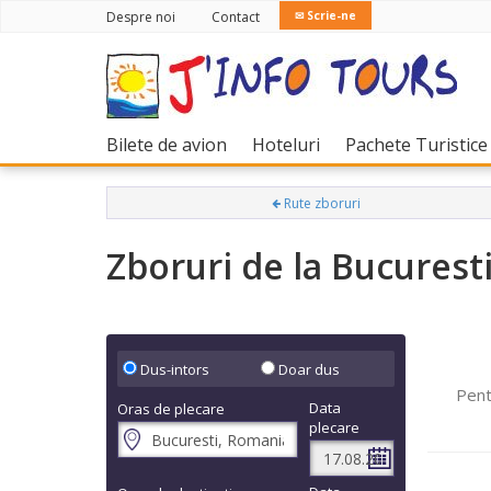
Despre noi
Contact
✉ Scrie-ne
(current)
(current)
Bilete de avion
Hoteluri
Pachete Turistice
Rute zboruri
Zboruri de la Bucurest
Dus-intors
Doar dus
Pent
Data
Oras de plecare
plecare