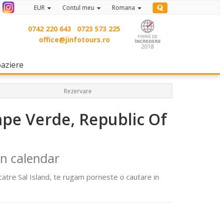
EUR
Contul meu
Romana
0742 220 643
0723 573 225
office@jinfotours.ro
(current)
oaziere
Rezervare
Cape Verde, Republic Of
in calendar
 catre Sal Island, te rugam porneste o cautare in