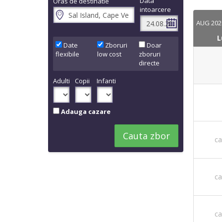
Data
Oras de destinatie
intoarcere
AUG 202
L
Date
Zboruri
Doar
flexibile
low cost
zboruri
directe
Adulti
Copii
Infanti
Adauga cazare
Cauta zbor
ca
ca
ca