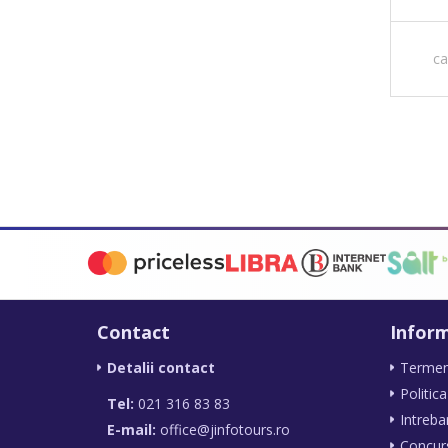
ca
Contact
Inform
Detalii contact
Termeni 
Politica
Tel:
021 316 83 83
Intreba
E-mail:
office@jinfotours.ro
Concur