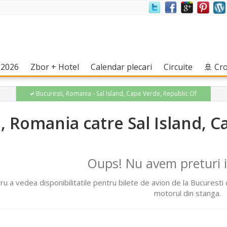
(current)
(current)
(current)
(current)
 2026
Zbor + Hotel
Calendar plecari
Circuite
🚢 Cr
Bucuresti, Romania - Sal Island, Cape Verde, Republic Of
i, Romania catre Sal Island, 
Oups! Nu avem preturi 
ru a vedea disponibilitatile pentru bilete de avion de la Bucuresti
motorul din stanga.