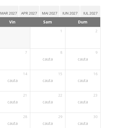
MAR 2027
APR 2027
MAI 2027
IUN 2027
IUL 2027
Vin
Sam
Dum
1
2
7
8
9
cauta
cauta
14
15
16
cauta
cauta
cauta
21
22
23
cauta
cauta
cauta
28
29
30
cauta
cauta
cauta