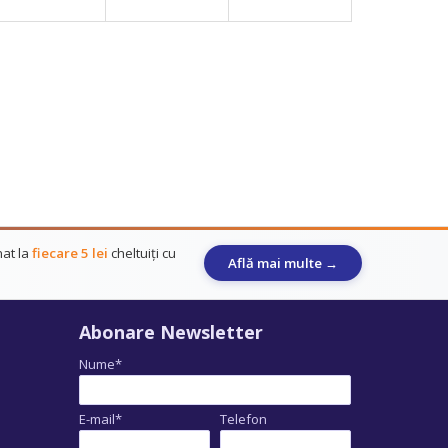
at la
fiecare 5 lei
cheltuiți cu
Află mai multe →
Abonare Newsletter
Nume*
E-mail*
Telefon