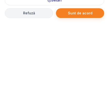
Setări
Refuză
Sunt de acord
Partener Priceless Loyalty
– Câștigă puncte automat la
fiecare 5 lei
cheltuiți
cu cardul Mastercard
Află mai multe →
Contact
Detalii contact
Tel:
021 316 83 83
E-mail:
office@jinfotours.ro
Adresa:
Str. Jules Michelet, nr. 1, sector 1, Bucuresti, Romania
Orar:
L - V: 09:30 - 18:30
S: 10:00 - 14:00