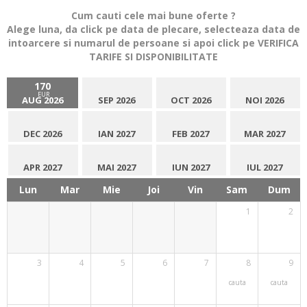
Cum cauti cele mai bune oferte ?
Alege luna, da click pe data de plecare, selecteaza data de
intoarcere si numarul de persoane si apoi click pe VERIFICA
TARIFE SI DISPONIBILITATE
170
EUR
AUG 2026
SEP 2026
OCT 2026
NOI 2026
DEC 2026
IAN 2027
FEB 2027
MAR 2027
APR 2027
MAI 2027
IUN 2027
IUL 2027
Lun
Mar
Mie
Joi
Vin
Sam
Dum
1
2
3
4
5
6
7
8
9
cauta
cauta