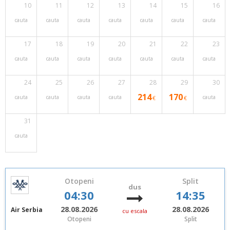
10
11
12
13
14
15
16
cauta
cauta
cauta
cauta
cauta
cauta
cauta
17
18
19
20
21
22
23
cauta
cauta
cauta
cauta
cauta
cauta
cauta
24
25
26
27
28
29
30
214
170
cauta
cauta
cauta
cauta
cauta
€
€
31
cauta
Otopeni
Split
dus
04:30
14:35
28.08.2026
28.08.2026
Air Serbia
cu escala
Otopeni
Split