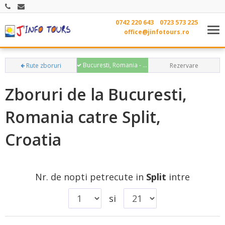
0742 220 643
0723 573 225
Tog
office@jinfotours.ro
nav
Bucuresti, Romania - Split, Croatia
Rute zboruri
Rezervare
Zboruri de la Bucuresti,
Romania catre Split,
Croatia
Nr. de nopti petrecute in
Split
intre
si