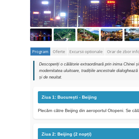
Program
Oferte
Excursii optionale
Orar de zbor inf
Descoperiți o călătorie extraordinară prin inima Chinei 
modernitatea uluitoare, tradițiile ancestrale dialoghează 
și de neuitat.
Ziua 1: București - Beijing
Plecăm către Beijing din aeroportul Otopeni. Se călă
Ziua 2: Beijing (2 nopți)