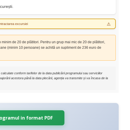
curești.
ntractarea excursiei
p minim de 20 de plătitori. Pentru un grup mai mic de 20 de plătitori,
soane (minim 10 persoane) se achită un supliment de 236 euro de
calculate conform tarifelor de la data publicării programului sau serviciilor
jorării acestora până la data plecării, agenția va transmite și va încasa de la
rogramul in format PDF