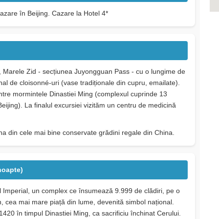
Cazare în Beijing. Cazare la Hotel 4*
i, Marele Zid - secțiunea Juyongguan Pass - cu o lungime de
al de cloisonné-uri (vase tradiționale din cupru, emailate).
ntre mormintele Dinastiei Ming (complexul cuprinde 13
eijing). La finalul excursiei vizităm un centru de medicină
na din cele mai bine conservate grădini regale din China.
 noapte)
tul Imperial, un complex ce însumează 9.999 de clădiri, pe o
, cea mai mare piață din lume, devenită simbol național.
1420 în timpul Dinastiei Ming, ca sacrificiu închinat Cerului.