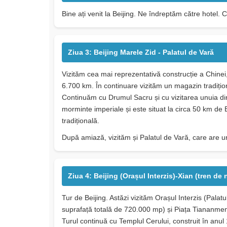
Bine ați venit la Beijing. Ne îndreptăm către hotel. 
Ziua 3: Beijing Marele Zid - Palatul de Vară
Vizităm cea mai reprezentativă construcție a Chine
6.700 km. În continuare vizităm un magazin tradițion
Continuăm cu Drumul Sacru și cu vizitarea unuia di
morminte imperiale și este situat la circa 50 km de B
tradițională.
După amiază, vizităm și Palatul de Vară, care are u
Ziua 4: Beijing (Orașul Interzis)-Xian (tren de
Tur de Beijing. Astăzi vizităm Orașul Interzis (Pala
suprafață totală de 720.000 mp) și Piața Tiananmen
Turul continuă cu Templul Cerului, construit în anul 