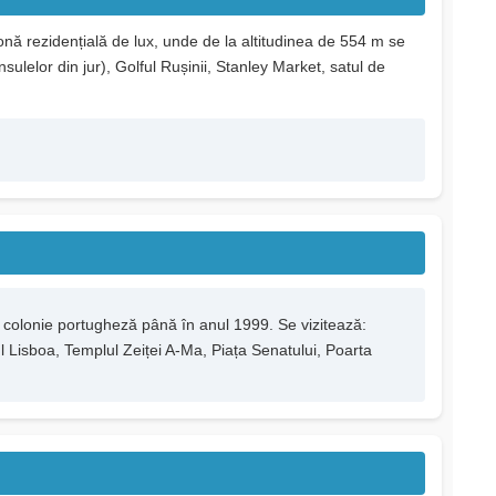
onă rezidențială de lux, unde de la altitudinea de 554 m se
lelor din jur), Golful Rușinii, Stanley Market, satul de
ă colonie portugheză până în anul 1999. Se vizitează:
ul Lisboa, Templul Zeiței A-Ma, Piața Senatului, Poarta