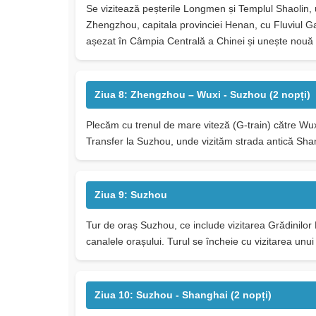
Se vizitează peșterile Longmen și Templul Shaolin
Zhengzhou, capitala provinciei Henan, cu Fluviul Ga
așezat în Câmpia Centrală a Chinei și unește nouă pr
Ziua 8: Zhengzhou – Wuxi - Suzhou (2 nopți)
Plecăm cu trenul de mare viteză (G-train) către Wuxi
Transfer la Suzhou, unde vizităm strada antică Shan 
Ziua 9: Suzhou
Tur de oraș Suzhou, ce include vizitarea Grădinilor
canalele orașului. Turul se încheie cu vizitarea unui 
Ziua 10: Suzhou - Shanghai (2 nopți)