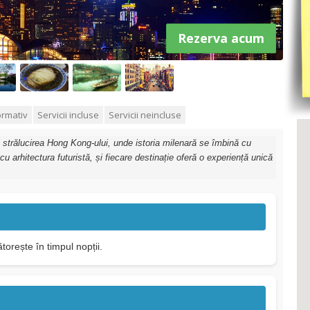
Rezerva acum
ormativ
Servicii incluse
Servicii neincluse
și strălucirea Hong Kong-ului, unde istoria milenară se îmbină cu
cu arhitectura futuristă, și fiecare destinație oferă o experiență unică
torește în timpul nopții.