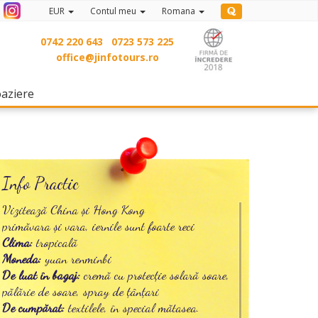
EUR
Contul meu
Romana
0742 220 643
0723 573 225
office@jinfotours.ro
(current)
oaziere
Info Practic
Vizitează China și Hong Kong
primăvara și vara, iernile sunt foarte reci
Clima:
tropicală
Moneda:
yuan renminbi
De luat în bagaj:
cremă cu protecție solară soare,
pălărie de soare, spray de țânțari
De cumpărat:
textilele, în special mătasea.