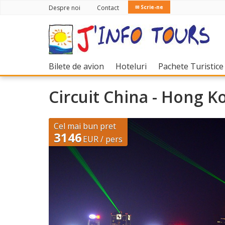
Despre noi
Contact
✉ Scrie-ne
(current)
(current)
Bilete de avion
Hoteluri
Pachete Turistice
Circuit China - Hong K
Cel mai bun pret
3146
EUR / pers