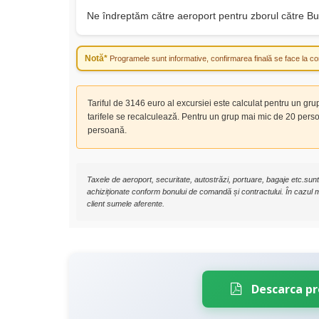
Ne îndreptăm către aeroport pentru zborul către Bu
Notă*
Programele sunt informative, confirmarea finală se face la co
Tariful de 3146 euro al excursiei este calculat pentru un gru
tarifele se recalculează. Pentru un grup mai mic de 20 per
persoană.
Taxele de aeroport, securitate, autostrăzi, portuare, bagaje etc.sunt 
achiziționate conform bonului de comandă și contractului. În cazul ma
client sumele aferente.
Descarca p