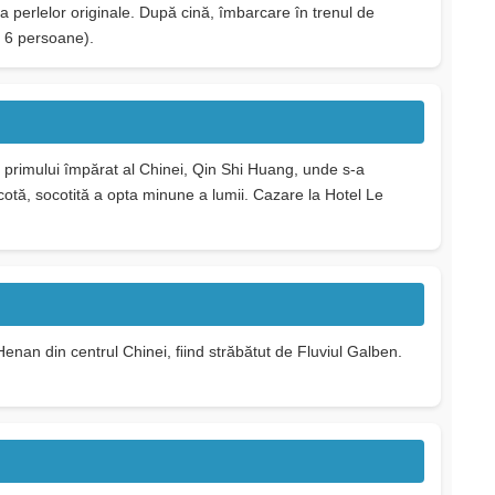
 a perlelor originale. După cină, îmbarcare în trenul de
e 6 persoane).
 primului împărat al Chinei, Qin Shi Huang, unde s-a
cotă, socotită a opta minune a lumii. Cazare la Hotel Le
Henan din centrul Chinei, ﬁind străbătut de Fluviul Galben.