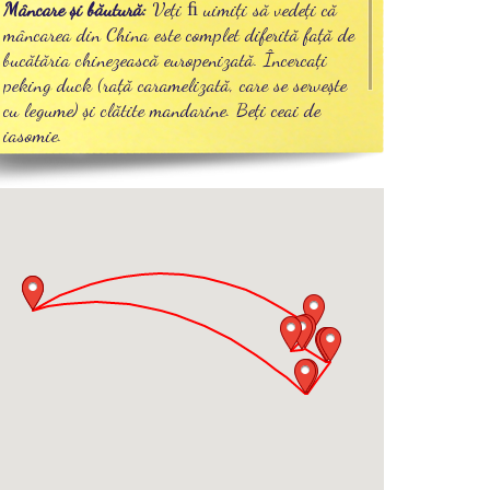
Mâncare și băutură:
Veți ﬁ uimiți să vedeți că
mâncarea din China este complet diferită față de
bucătăria chinezească europenizată. Încercați
peking duck (rață caramelizată, care se servește
cu legume) și clătite mandarine. Beți ceai de
iasomie.
Recomandări: Nu beți apă decât îmbuteliată, nu
mâncaţi legume crude și salate.