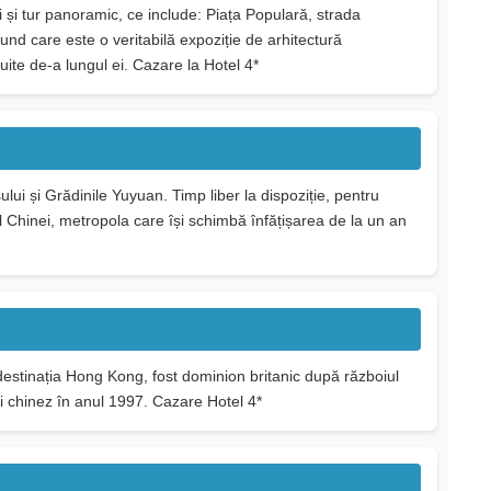
și tur panoramic, ce include: Piața Populară, strada
nd care este o veritabilă expoziție de arhitectură
ruite de-a lungul ei. Cazare la Hotel 4*
ui și Grădinile Yuyuan. Timp liber la dispoziție, pentru
al Chinei, metropola care își schimbă înfățișarea de la un an
destinația Hong Kong, fost dominion britanic după războiul
ui chinez în anul 1997. Cazare Hotel 4*