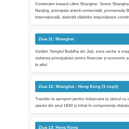
Continuăm traseul către Shanghai. Sosire Shanghai 
Nanjing, principala arteră comercială, promenada Bu
internațională, datorită clădirilor impunătoare const
Ziua 11: Shanghai
Vizităm Templul Buddha din Jad, zona veche a orașul
vizitarea principalului centru financiar și economic 
la altul.
Ziua 12: Shanghai - Hong Kong (3 nopți)
Transfer la aeroport pentru îmbarcare la zborul cu 
opiului din anul 1840 și intrat în componența statul
Ziua 13: Hong Kong