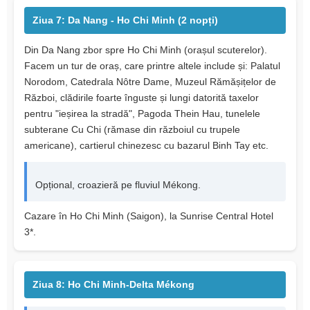
Ziua 7: Da Nang - Ho Chi Minh (2 nopți)
Din Da Nang zbor spre Ho Chi Minh (orașul scuterelor).
Facem un tur de oraș, care printre altele include și: Palatul
Norodom, Catedrala Nôtre Dame, Muzeul Rămășițelor de
Război, clădirile foarte înguste și lungi datorită taxelor
pentru "ieșirea la stradă", Pagoda Thein Hau, tunelele
subterane Cu Chi (rămase din războiul cu trupele
americane), cartierul chinezesc cu bazarul Binh Tay etc.
Opțional, croazieră pe fluviul Mékong.
Cazare în Ho Chi Minh (Saigon), la Sunrise Central Hotel
3*.
Ziua 8: Ho Chi Minh-Delta Mékong