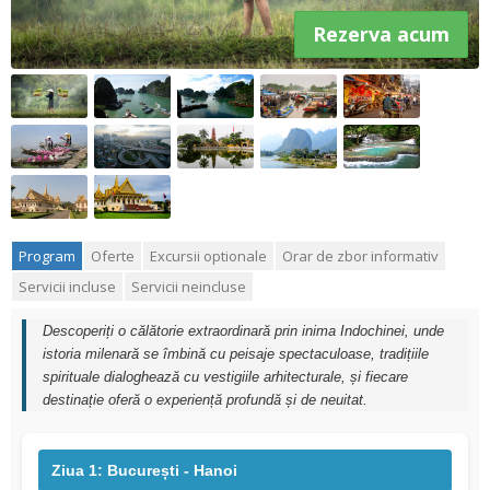
Rezerva acum
Program
Oferte
Excursii optionale
Orar de zbor informativ
Servicii incluse
Servicii neincluse
Descoperiți o călătorie extraordinară prin inima Indochinei, unde
istoria milenară se îmbină cu peisaje spectaculoase, tradițiile
spirituale dialoghează cu vestigiile arhitecturale, și fiecare
destinație oferă o experiență profundă și de neuitat.
Ziua 1: București - Hanoi