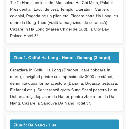
Tur în Hanoi, ce include: Mausoleul Ho Chi Minh, Palatul
Prezidențial, Lacul de vest, Templul Literaturii, Cartierul
colonial, Pagoda pe un pilon etc. Plecare către Ha Long, cu
oprire la Dong Trieu (vizită la magazinul de ceramică).
Cazare în Ha Long (Marea Chinei de Sud), la City Bay
Palace Hotel 3*.
Ziua 4: Golful Ha Long - Hanoi - Danang (3 nopți)
Croazieră în Golful Ha Long (Dragonul care coboară în
mare), navigând printre cele aproximativ 3000 de stânci,
denumite după forma acestora (Banană, Broasca țestoasă,
Elefantul etc.). Se vizitează grota Sung Sot și peștera Loun.
Debarcare și deplasare la Hanoi, pentru zbor intern la Da
Nang. Cazare la Sanouva Da Nang Hotel 3*.
Ziua 5: Da Nang - Hue