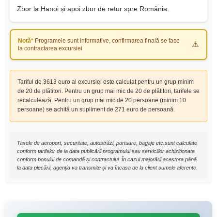
Zbor la Hanoi și apoi zbor de retur spre România.
Notă*
Programele sunt informative, confirmarea finală se face
la contractarea excursiei
Tariful de 3613 euro al excursiei este calculat pentru un grup minim
de 20 de plătitori. Pentru un grup mai mic de 20 de plătitori, tarifele se
recalculează. Pentru un grup mai mic de 20 persoane (minim 10
persoane) se achită un supliment de 271 euro de persoană.
Taxele de aeroport, securitate, autostrăzi, portuare, bagaje etc.sunt calculate
conform tarifelor de la data publicării programului sau serviciilor achiziționate
conform bonului de comandă și contractului. În cazul majorării acestora până
la data plecării, agenția va transmite și va încasa de la client sumele aferente.