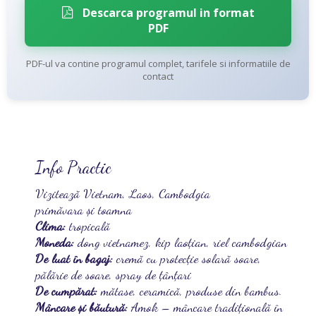
Descarca programul in format
PDF
PDF-ul va contine programul complet, tarifele si informatiile de
contact
Info Practic
Vizitează Vietnam, Laos, Cambodgia
primăvara și toamna
Clima:
tropicală
Moneda:
dong vietnamez, kip laoțian, riel cambodgian
De luat în bagaj:
cremă cu protecție solară soare,
pălărie de soare, spray de țânțari
De cumpărat:
mătase, ceramică, produse din bambus.
Mâncare și băutură:
Amok – mâncare tradițională în