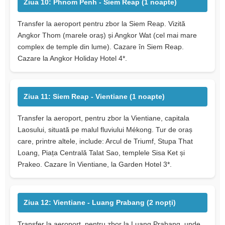
Ziua 10: Phnom Penh - Siem Reap (1 noapte)
Transfer la aeroport pentru zbor la Siem Reap. Vizită
Angkor Thom (marele oraș) și Angkor Wat (cel mai mare
complex de temple din lume). Cazare în Siem Reap.
Cazare la Angkor Holiday Hotel 4*.
Ziua 11: Siem Reap - Vientiane (1 noapte)
Transfer la aeroport, pentru zbor la Vientiane, capitala
Laosului, situată pe malul fluviului Mékong. Tur de oraș
care, printre altele, include: Arcul de Triumf, Stupa That
Loang, Piața Centrală Talat Sao, templele Sisa Ket și
Prakeo. Cazare în Vientiane, la Garden Hotel 3*.
Ziua 12: Vientiane - Luang Prabang (2 nopți)
Transfer la aeroport, pentru zbor la Luang Prabang, unde