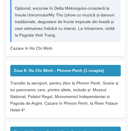
Opțional, excursie în Delta Mékongului-croazieră la
Insula Unicornului/My Tho (show cu muzică și dansuri
tradiționale, degustare de fructe tropicale din livadă și
ceai vietnamez îndulcit cu miere). La întoarcere, vizită
la Pagoda Vinh Trang.
Cazare în Ho Chi Minh.
Ziua 9: Ho Chi Minh - Phnom Penh (1 noapte)
Transfer la aeroport, pentru zbor la Phnom Penh. Sosire și
tur panoramic care, printre altele, include și: Muzeul
Național, Palatul Regal, Monumentul Independenței și
Pagoda de Argint. Cazare în Phnom Penh, la River Palace
Hotel 4*.