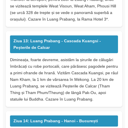
se vizitează templele Weat Visoun, Weat Aham, Phousi Hill
(se urcă 328 de trepte și se vede o panoramă superbă a
orașului). Cazare în Luang Prabang, la Rama Hotel 3*.
Ziua 13: Luang Prabang - Cascada Kuangsi -
Peșterile de Calcar
Dimineața, foarte devreme, asistăm la șirurile de călugări
îmbrăcați cu robe portocalii, care părăsesc pagodele pentru
a primi ofrande de hrană. Vizităm Cascada Kuangsi, pe râul
Nam Kham, la 1 km de vărsarea în Mékong. La 20 km de
Luang Prabang, se vizitează Peșterile de Calcar (Tham
Thing și Tham Phum/Theung) de lângă Pak-Ou, apoi
statuile lui Buddha. Cazare în Luang Prabang.
Ziua 14: Luang Prabang - Hanoi - București