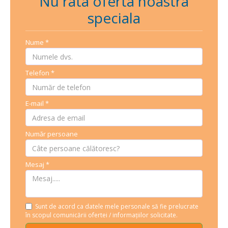
Nu rata oferta noastra
speciala
Nume
*
Telefon
*
E-mail
*
Număr persoane
Mesaj
*
Sunt de acord ca datele mele personale să fie prelucrate
în scopul comunicării ofertei / informațiilor solicitate.