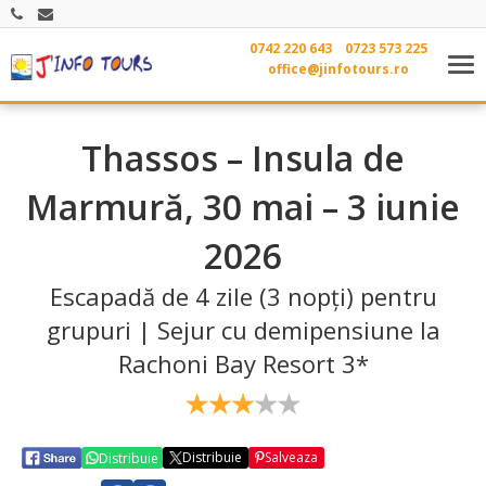
0742 220 643
0723 573 225
Tog
office@jinfotours.ro
nav
Thassos – Insula de
Marmură, 30 mai – 3 iunie
2026
Escapadă de 4 zile (3 nopți) pentru
grupuri | Sejur cu demipensiune la
Rachoni Bay Resort 3*
Distribuie
Salveaza
Distribuie