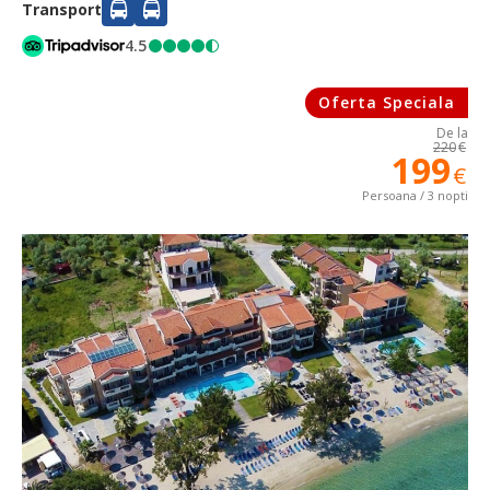
Transport
4.5
Oferta Speciala
De la
220
€
199
€
Persoana / 3 nopti