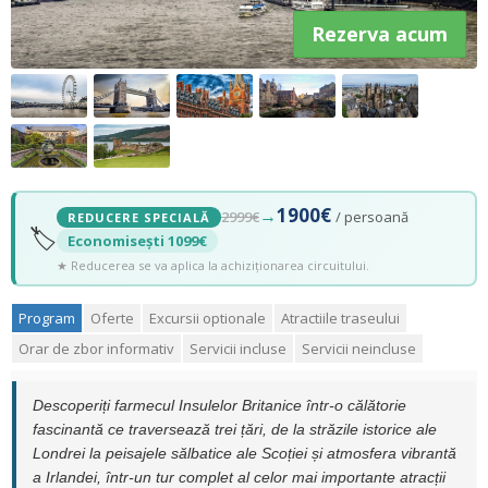
Rezerva acum
1900€
→
2999€
/ persoană
REDUCERE SPECIALĂ
🏷️
Economisești 1099€
★ Reducerea se va aplica la achiziționarea circuitului.
Program
Oferte
Excursii optionale
Atractiile traseului
Orar de zbor informativ
Servicii incluse
Servicii neincluse
Descoperiți farmecul Insulelor Britanice într-o călătorie
fascinantă ce traversează trei țări, de la străzile istorice ale
Londrei la peisajele sălbatice ale Scoției și atmosfera vibrantă
a Irlandei, într-un tur complet al celor mai importante atracții