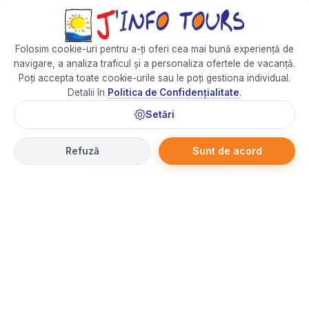
Folosim cookie-uri pentru a-ți oferi cea mai bună experiență de
navigare, a analiza traficul și a personaliza ofertele de vacanță.
Poți accepta toate cookie-urile sau le poți gestiona individual.
Detalii în
Politica de Confidențialitate
.
Setări
Refuză
Sunt de acord
✉ Întreabă un consultant
Partener Priceless Loyalty
– Câștigă puncte automat la
fiecare 5 lei
cheltuiți
cu cardul Mastercard
Află mai multe →
Contact