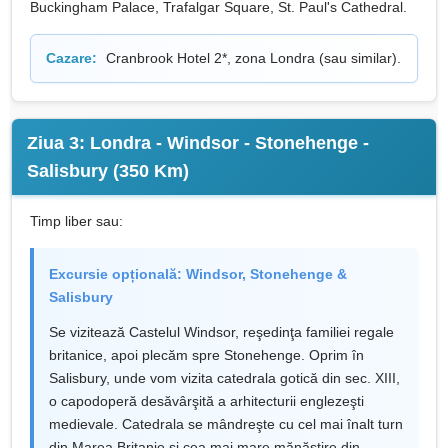
Buckingham Palace, Trafalgar Square, St. Paul's Cathedral.
Cazare:
Cranbrook Hotel 2*, zona Londra (sau similar).
Ziua 3: Londra - Windsor - Stonehenge -
Salisbury (350 Km)
Timp liber sau:
Excursie opțională: Windsor, Stonehenge &
Salisbury
Se vizitează Castelul Windsor, reşedinţa familiei regale
britanice, apoi plecăm spre Stonehenge. Oprim în
Salisbury, unde vom vizita catedrala gotică din sec. XIII,
o capodoperă desăvârşită a arhitecturii englezeşti
medievale. Catedrala se mândreşte cu cel mai înalt turn
din Marea Britanie şi cea mai mare mănăstire din