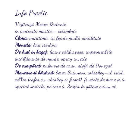
Info Practic
Vizitează Marea Britanie
în perioada martie – octombrie
Clima:
maritimă, cu foarte multă umiditate
Moneda:
lira sterlină
De luat în bagaj:
haine călduroase, impermeabile,
încălţăminte de munte, spray insecte
De cumpărat:
pulovere de aran, stofă de Donegal
Mancare şi băutură:
berea Guinness, whiskey-ul, irish
coﬀee (cafea cu whiskey şi frișcă), fructele de mare şi în
special scoicile, pe care în Scoţia le gătesc minunat.