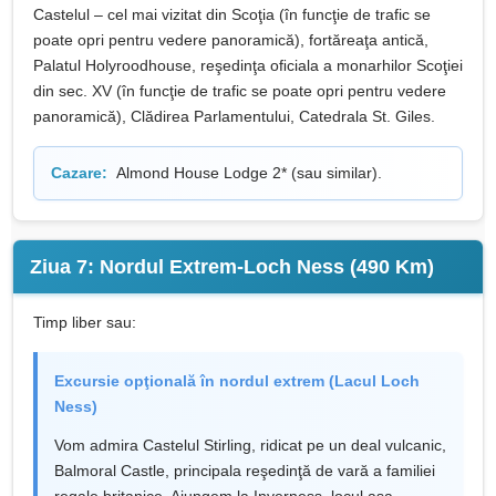
Castelul – cel mai vizitat din Scoţia (în funcţie de trafic se
poate opri pentru vedere panoramică), fortăreaţa antică,
Palatul Holyroodhouse, reşedinţa oﬁciala a monarhilor Scoţiei
din sec. XV (în funcţie de trafic se poate opri pentru vedere
panoramică), Clădirea Parlamentului, Catedrala St. Giles.
Cazare:
Almond House Lodge 2* (sau similar).
Ziua 7: Nordul Extrem-Loch Ness (490 Km)
Timp liber sau:
Excursie opţională în nordul extrem (Lacul Loch
Ness)
Vom admira Castelul Stirling, ridicat pe un deal vulcanic,
Balmoral Castle, principala reşedinţă de vară a familiei
regale britanice. Ajungem la Inverness, locul aşa