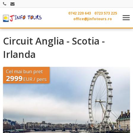
0742 220 643
0723 573 225
Tog
office@jinfotours.ro
nav
Circuit Anglia - Scotia -
Irlanda
Cel mai bun pret
2999
EUR / pers