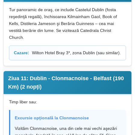
Tur panoramic de oraş, ce include Castelul Dublin (fosta
reşedinţă regală), închisoarea Kilmainham Gaol, Book of
Kells, Distileria Jameson şi Berăria Guinness – cea mai
vestită berărie din lume. Se vizitează Catedrala Christ
Church.
Cazare:
Wilton Hotel Bray 3*, zona Dublin (sau similar).
Ziua 11: Dublin - Clonmacnoise - Belfast (190
Km) (2 nopţi)
Timp liber sau:
Excursie opţională la Clonmacnoise
Vizităm Clonmacnoise, una din cele mai vechi aşezări