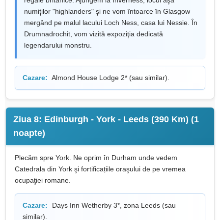
numiţilor "highlanders" şi ne vom întoarce în Glasgow
mergând pe malul lacului Loch Ness, casa lui Nessie. În
Drumnadrochit, vom vizită expoziţia dedicată
legendarului monstru.
Cazare:
Almond House Lodge 2* (sau similar).
Ziua 8: Edinburgh - York - Leeds (390 Km) (1
noapte)
Plecăm spre York. Ne oprim în Durham unde vedem
Catedrala din York şi fortiﬁcațiile oraşului de pe vremea
ocupaţiei romane.
Cazare:
Days Inn Wetherby 3*, zona Leeds (sau
similar).