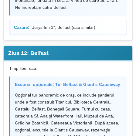
monahale, fondată în sec. al VI-lea de către Sf. Ciran.
Ne îndreptăm către Belfast.
Cazare:
Jurys Inn 3*, Belfast (sau similar).
Ziua 12: Belfast
Timp liber sau:
Excursii opționale: Tur Belfast & Giant's Causeway
Opţional tur panoramic de oraş, ce include şantierul
unde a fost construit Titanicul, Biblioteca Centrală,
Castelul Belfast, Donegall Square, Turnul cu ceas,
catedrala Sf. Ana şi Waterfront Hall, Muzeul de Artă,
Grădina Botanică, Cafeneaua Victoriană. După aceea,
opţional, excursie la Giant's Causeway, rezervaţie