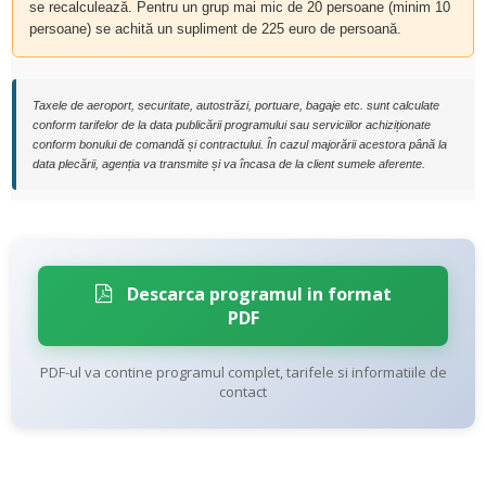
se recalculează. Pentru un grup mai mic de 20 persoane (minim 10
persoane) se achită un supliment de 225 euro de persoană.
Taxele de aeroport, securitate, autostrăzi, portuare, bagaje etc. sunt calculate
conform tarifelor de la data publicării programului sau serviciilor achiziționate
conform bonului de comandă și contractului. În cazul majorării acestora până la
data plecării, agenția va transmite și va încasa de la client sumele aferente.
Descarca programul in format
PDF
PDF-ul va contine programul complet, tarifele si informatiile de
contact