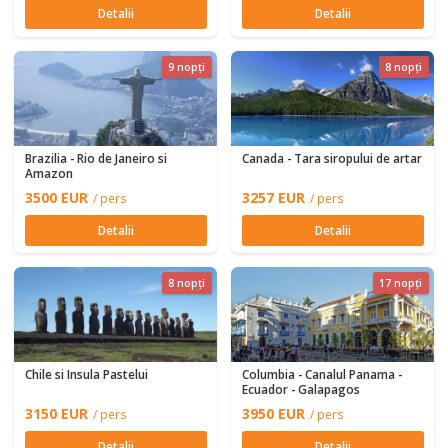
Detalii
Detalii
9 nopți
8 nopți
Brazilia - Rio de Janeiro si
Canada - Tara siropului de artar
Amazon
3500 EUR
3257 EUR
/ pers
/ pers
Detalii
Detalii
8 nopți
17 nopți
Chile si Insula Pastelui
Columbia - Canalul Panama -
Ecuador - Galapagos
3150 EUR
3950 EUR
/ pers
/ pers
Detalii
Detalii