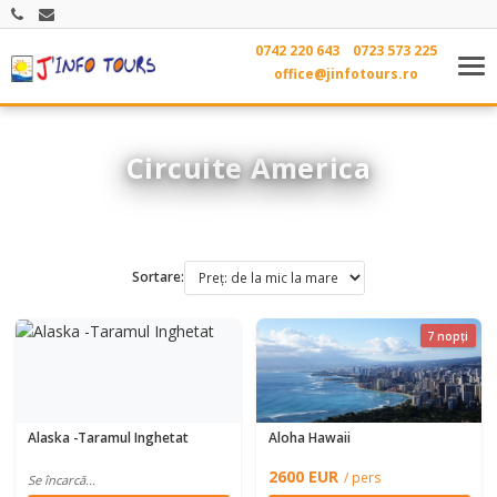
0742 220 643
0723 573 225
Tog
office@jinfotours.ro
nav
Circuite America
Sortare:
7 nopți
Alaska -Taramul Inghetat
Aloha Hawaii
2600 EUR
/ pers
Se încarcă...