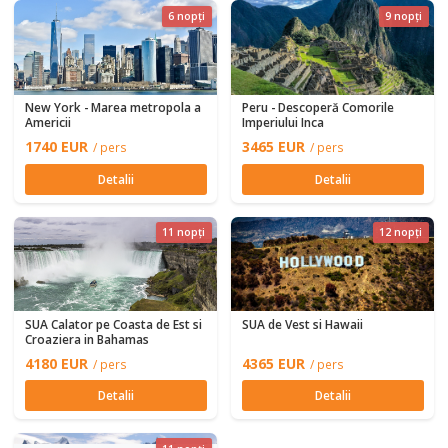
6 nopți
9 nopți
New York - Marea metropola a
Peru - Descoperă Comorile
Americii
Imperiului Inca
1740 EUR
3465 EUR
/ pers
/ pers
Detalii
Detalii
11 nopți
12 nopți
SUA Calator pe Coasta de Est si
SUA de Vest si Hawaii
Croaziera in Bahamas
4180 EUR
4365 EUR
/ pers
/ pers
Detalii
Detalii