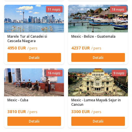
11 nopți
18 nopți
Marele Tur al Canadei si
Mexic - Belize - Guatemala
Cascada Niagara
4950 EUR
4237 EUR
/ pers
/ pers
Detalii
Detalii
16 nopți
9 nopți
Mexic - Cuba
Mexic - Lumea Maya& Sejur in
Cancun
3810 EUR
3300 EUR
/ pers
/ pers
Detalii
Detalii