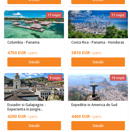
17 nopți
11 nopți
Columbia - Panama
Costa Rica - Panama - Honduras
4750 EUR
3810 EUR
/ pers
/ pers
Detalii
Detalii
9 nopți
16 nopți
Ecuador si Galapagos -
Expeditie in America de Sud
Experienta in Jungla
Amazonului
4200 EUR
4400 EUR
/ pers
/ pers
Detalii
Detalii