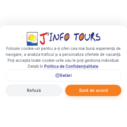
Folosim cookie-uri pentru a-ți oferi cea mai bună experiență de
navigare, a analiza traficul și a personaliza ofertele de vacanță.
Poți accepta toate cookie-urile sau le poți gestiona individual.
Detalii în
Politica de Confidențialitate
.
Setări
Refuză
Sunt de acord
Partener Priceless Loyalty
– Câștigă puncte automat la
fiecare 5 lei
cheltuiți
cu cardul Mastercard