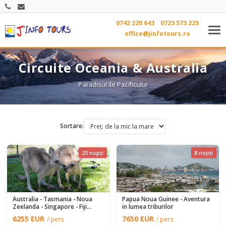
0742 220 643
0723 573 225
Tog
office@jinfotours.ro
nav
Circuite Oceania & Australia
Paradisurile Pacificului
Sortare:
20 nopți
8 nopți
Australia - Tasmania - Noua
Papua Noua Guinee - Aventura
Zeelanda - Singapore - Fiji
in lumea triburilor
(optional)
6255 EUR
7650 EUR
/ pers
/ pers